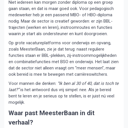
Niet iedereen kan morgen zonder diploma op een groep
gaan staan, en dat is maar goed ook. Voor pedagogisch
medewerker heb je een passend MBO- of HBO-diploma
nodig. Maar de sector is creatief geworden: er zijn BBL-
trajecten (werken en leren), instroomroutes en functies
waarin je start als ondersteuner en kunt doorgroeien.
Op grote vacatureplatforms voor onderwijs en opvang,
zoals MeesterBaan, zie je dat terug: naast reguliere
functies staan er BBL-plekken, zij-instroommogelijkheden
en combinatiefuncties met BSO en onderwijs. Het laat zien
dat de sector niet alleen vraagt om “meer mensen”, maar
ook bereid is mee te bewegen met carrièreswitchers.
Voor mannen die denken:
“Ik ben al 30 of 40, dat is toch te
laat?”
is het antwoord dus vrij simpel: nee. Als je bereid
bent te leren en je serieus op te stellen, is er juist nú veel
mogelijk.
Waar past MeesterBaan in dit
verhaal?