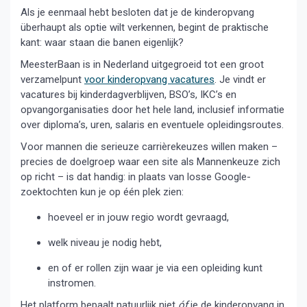
Als je eenmaal hebt besloten dat je de kinderopvang
überhaupt als optie wilt verkennen, begint de praktische
kant: waar staan die banen eigenlijk?
MeesterBaan is in Nederland uitgegroeid tot een groot
verzamelpunt
voor kinderopvang vacatures
. Je vindt er
vacatures bij kinderdagverblijven, BSO’s, IKC’s en
opvangorganisaties door het hele land, inclusief informatie
over diploma’s, uren, salaris en eventuele opleidingsroutes.
Voor mannen die serieuze carrièrekeuzes willen maken –
precies de doelgroep waar een site als Mannenkeuze zich
op richt – is dat handig: in plaats van losse Google-
zoektochten kun je op één plek zien:
hoeveel er in jouw regio wordt gevraagd,
welk niveau je nodig hebt,
en of er rollen zijn waar je via een opleiding kunt
instromen.
Het platform bepaalt natuurlijk niet
óf
je de kinderopvang in