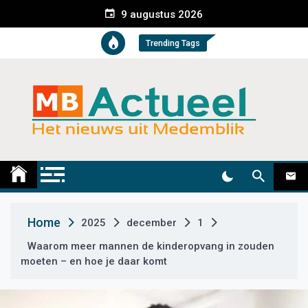
S
9 augustus 2026
k
i
Trending Tags
p
t
o
c
o
n
t
Medemblik Actueel
Wij zijn altijd actueel
e
n
t
Home
2025
december
1
Waarom meer mannen de kinderopvang in zouden
moeten – en hoe je daar komt