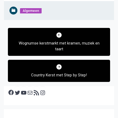
Algemeen
Bericht
navigatie
Wognumse kerstmarkt met kramen, muziek en
taart
Country Kerst met Step by Step!
Facebook
Twitter
YouTube
E-mail
RSS feed
Instagram