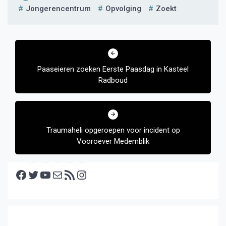
Jongerencentrum
Opvolging
Zoekt
Bericht
navigatie
Paaseieren zoeken Eerste Paasdag in Kasteel
Radboud
Traumaheli opgeroepen voor incident op
Vooroever Medemblik
Facebook
Twitter
YouTube
E-mail
RSS feed
Instagram