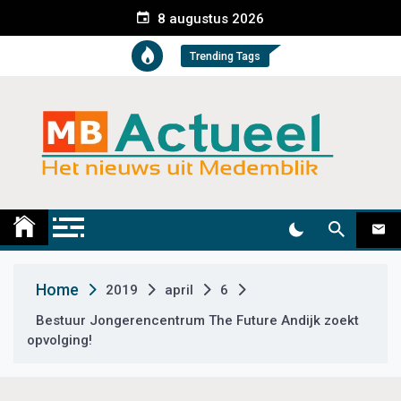
S
8 augustus 2026
k
i
Trending Tags
p
t
o
c
o
n
t
Medemblik Actueel
Wij zijn altijd actueel
e
n
t
Home
2019
april
6
Bestuur Jongerencentrum The Future Andijk zoekt
opvolging!