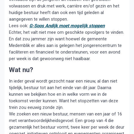
volwassen en druk met werk, carrière en/of gezin en het
huidige bestuur heeft dan ook een tijd geleden al
aangegeven te willen stoppen.
Lees ook:
G-Soos Andijk moet mogelijk stoppen
Echter, het valt niet mee om geschikte opvolgers te vinden.
En dat zou jammer zijn want hoewel de gemeente
Medemblik er alles aan is gelegen het jongerencentrum te
faciliteren en financieel te ondersteunen, voor een avond
per week is dat gewoonweg niet haalbaar.
Wat nu?
In ieder geval wordt gezocht naar een nieuw, al dan niet
tijdelijk, bestuur tot aan het einde van dit jaar. Daarna
kunnen we bekijken hoe en in welke vorm we in de
toekomst verder kunnen. Want het stopzetten van deze
trein zou eeuwig zonde zijn.
We zoeken een nieuw bestuur, mensen van een jaar of 16
met verantwoordelijkheidsgevoel. Een groep van 4 die
gezamenlijk het bestuur vormt, twee keer per week de deur
openzet, initiatieven ontplooit en evenementen organiseert