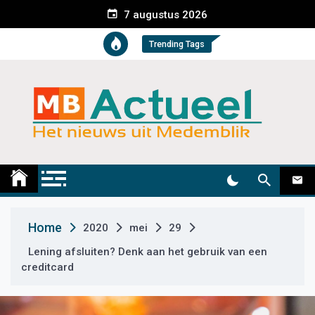
S
7 augustus 2026
k
i
Trending Tags
p
t
o
c
o
n
t
Medemblik Actueel
Wij zijn altijd actueel
e
n
t
Home
2020
mei
29
Lening afsluiten? Denk aan het gebruik van een
creditcard