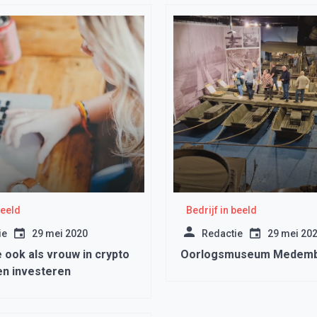
beeld
Bedrijf in beeld
ie
29 mei 2020
Redactie
29 mei 20
 ook als vrouw in crypto
Oorlogsmuseum Medemb
n investeren