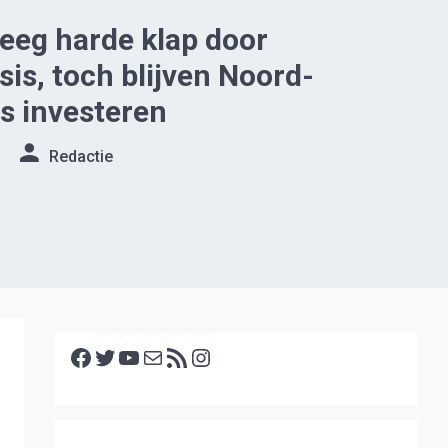
reeg harde klap door
sis, toch blijven Noord-
s investeren
Redactie
Facebook
Twitter
YouTube
E-mail
RSS feed
Instagram