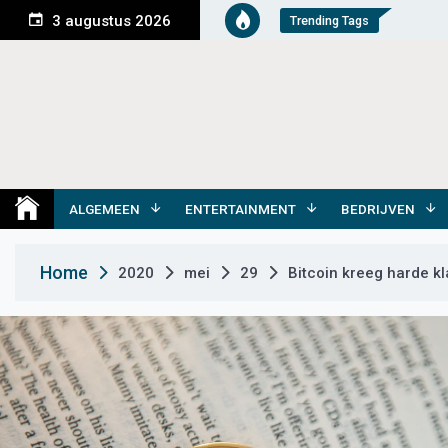
S
3 augustus 2026
Trending Tags
k
i
p
t
o
c
o
Medemblik Actueel
Wij zijn altijd actueel
n
t
ALGEMEEN
ENTERTAINMENT
BEDRIJVEN
e
n
Home
2020
mei
29
Bitcoin kreeg harde kl
t