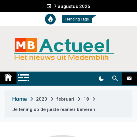
S
7 augustus 2026
k
i
Trending Tags
p
t
o
c
o
n
t
Medemblik Actueel
Wij zijn altijd actueel
e
n
t
Home
2020
februari
18
Je lening op de juiste manier beheren