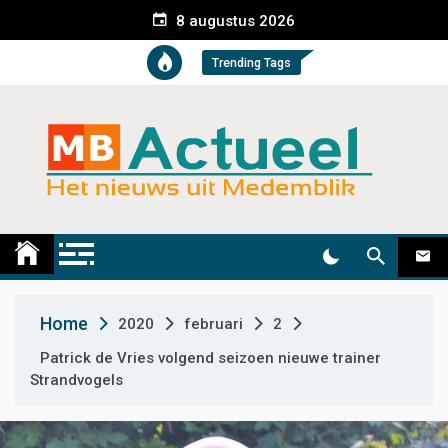
S
8 augustus 2026
k
i
Trending Tags
p
t
o
c
o
n
t
Medemblik Actueel
Wij zijn altijd actueel
e
n
t
Home
2020
februari
2
Patrick de Vries volgend seizoen nieuwe trainer
Strandvogels