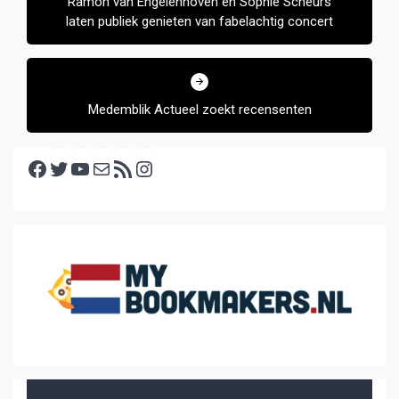
Ramon van Engelenhoven en Sophie Scheurs
laten publiek genieten van fabelachtig concert
Medemblik Actueel zoekt recensenten
Facebook
Twitter
YouTube
E-mail
RSS feed
Instagram