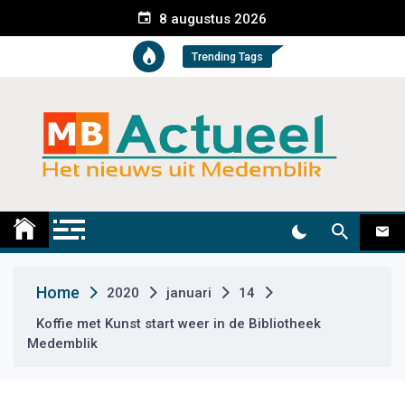
S
8 augustus 2026
k
i
Trending Tags
p
t
o
c
o
n
t
Medemblik Actueel
Wij zijn altijd actueel
e
n
t
Home
2020
januari
14
Koffie met Kunst start weer in de Bibliotheek
Medemblik