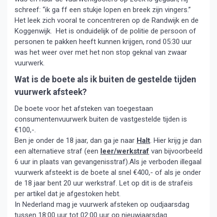
schreef: “ik ga ff een stukje lopen en breek zijn vingers.”
Het leek zich vooral te concentreren op de Randwijk en de
Koggenwijk. Het is onduidelijk of de politie de persoon of
personen te pakken heeft kunnen krijgen, rond 05:30 uur
was het weer over met het non stop geknal van zwaar
vuurwerk.
Wat is de boete als ik buiten de gestelde tijden
vuurwerk afsteek?
De boete voor het afsteken van toegestaan
consumentenvuurwerk buiten de vastgestelde tijden is
€100,-.
Ben je onder de 18 jaar, dan ga je naar
Halt
. Hier krijg je dan
een alternatieve straf (een
leer/werkstraf
van bijvoorbeeld
6 uur in plaats van gevangenisstraf).Als je verboden illegaal
vuurwerk afsteekt is de boete al snel €400,- of als je onder
de 18 jaar bent 20 uur werkstraf. Let op dit is de strafeis
per artikel dat je afgestoken hebt.
In Nederland mag je vuurwerk afsteken op oudjaarsdag
tussen 18:00 uur tot 02:00 uur op nieuwjaarsdag.