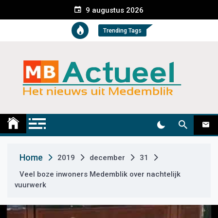
S
9 augustus 2026
k
i
Trending Tags
p
t
o
c
o
n
t
Medemblik Actueel
Wij zijn altijd actueel
e
n
t
Home
2019
december
31
Veel boze inwoners Medemblik over nachtelijk
vuurwerk