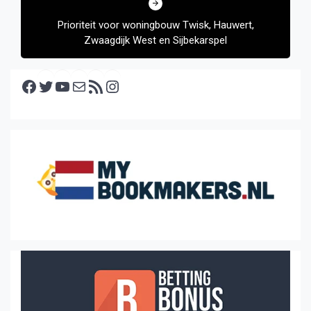
Prioriteit voor woningbouw Twisk, Hauwert,
Zwaagdijk West en Sijbekarspel
Facebook
Twitter
YouTube
E-mail
RSS feed
Instagram