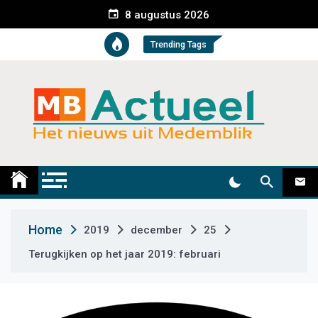
S
8 augustus 2026
k
i
Trending Tags
p
t
o
c
o
n
t
Medemblik Actueel
Wij zijn altijd actueel
e
n
t
Home
2019
december
25
Terugkijken op het jaar 2019: februari