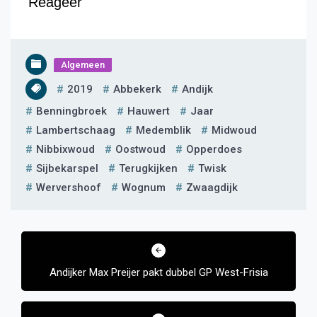
Reageer
Algemeen
2019
Abbekerk
Andijk
Benningbroek
Hauwert
Jaar
Lambertschaag
Medemblik
Midwoud
Nibbixwoud
Oostwoud
Opperdoes
Sijbekarspel
Terugkijken
Twisk
Wervershoof
Wognum
Zwaagdijk
Bericht
navigatie
Andijker Max Preijer pakt dubbel GP West-Frisia