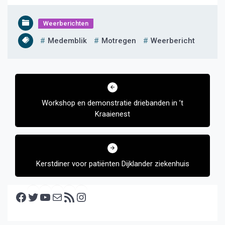
Weerberichten
Medemblik
Motregen
Weerbericht
Bericht
navigatie
Workshop en demonstratie driebanden in ’t
Kraaienest
Kerstdiner voor patiënten Dijklander ziekenhuis
Facebook
Twitter
YouTube
E-mail
RSS feed
Instagram