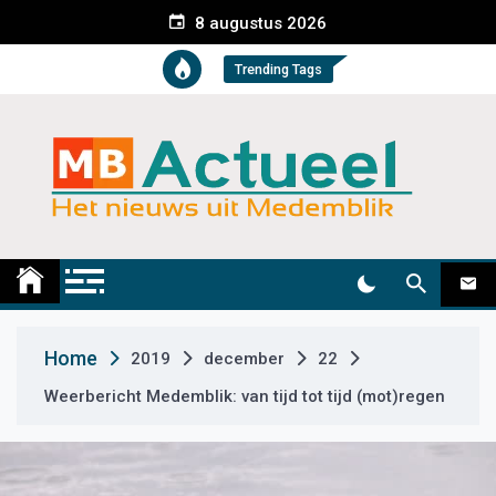
S
8 augustus 2026
k
i
Trending Tags
p
t
o
c
o
n
t
Medemblik Actueel
Wij zijn altijd actueel
e
n
t
Home
2019
december
22
Weerbericht Medemblik: van tijd tot tijd (mot)regen