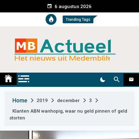
S
6 augustus 2026
k
i
Trending Tags
p
t
o
c
o
n
t
Medemblik Actueel
Wij zijn altijd actueel
e
n
t
Home
2019
december
3
Klanten ABN wanhopig, waar nu geld pinnen of geld
storten