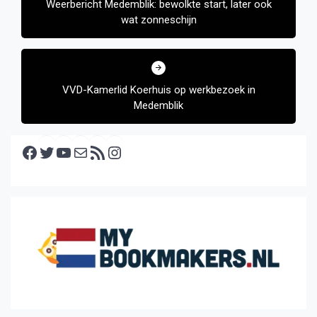
Weerbericht Medemblik: bewolkte start, later ook
wat zonneschijn
VVD-Kamerlid Koerhuis op werkbezoek in
Medemblik
Facebook
Twitter
YouTube
E-mail
RSS feed
Instagram