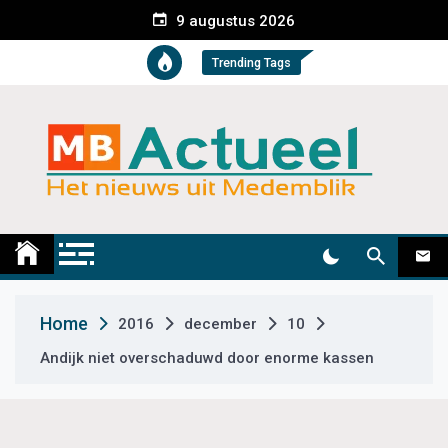
S
9 augustus 2026
k
i
Trending Tags
p
t
o
c
o
n
t
Medemblik Actueel
Wij zijn altijd actueel
e
n
t
Home
2016
december
10
Andijk niet overschaduwd door enorme kassen