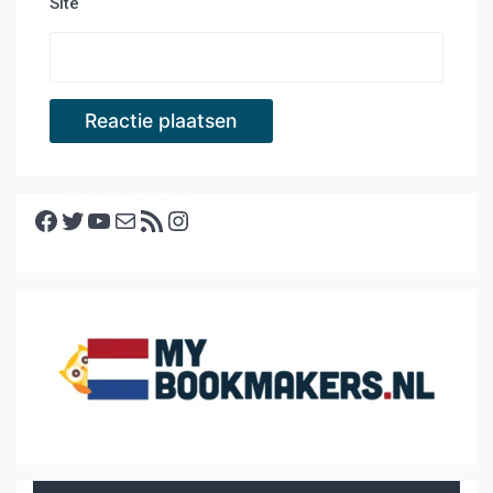
Site
Facebook
Twitter
YouTube
E-mail
RSS feed
Instagram