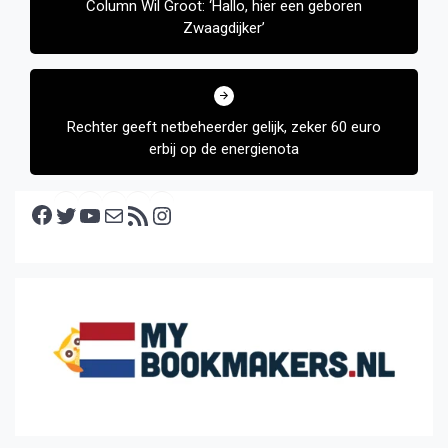
Column Wil Groot: ‘Hallo, hier een geboren
Zwaagdijker’
Rechter geeft netbeheerder gelijk, zeker 60 euro
erbij op de energienota
Facebook
Twitter
YouTube
E-mail
RSS feed
Instagram