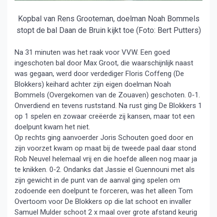
Kopbal van Rens Grooteman, doelman Noah Bommels
stopt de bal Daan de Bruin kijkt toe (Foto: Bert Putters)
Na 31 minuten was het raak voor VVW. Een goed
ingeschoten bal door Max Groot, die waarschijnlijk naast
was gegaan, werd door verdediger Floris Coffeng (De
Blokkers) keihard achter zijn eigen doelman Noah
Bommels (Overgekomen van de Zouaven) geschoten. 0-1.
Onverdiend en tevens ruststand. Na rust ging De Blokkers 1
op 1 spelen en zowaar creëerde zij kansen, maar tot een
doelpunt kwam het niet.
Op rechts ging aanvoerder Joris Schouten goed door en
zijn voorzet kwam op maat bij de tweede paal daar stond
Rob Neuvel helemaal vrij en die hoefde alleen nog maar ja
te knikken. 0-2. Ondanks dat Jassie el Guennouni met als
zijn gewicht in de punt van de aanval ging spelen om
zodoende een doelpunt te forceren, was het alleen Tom
Overtoom voor De Blokkers op die lat schoot en invaller
Samuel Mulder schoot 2 x maal over grote afstand keurig