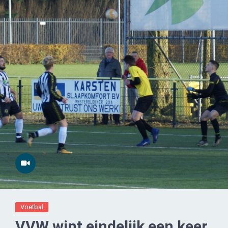
Voetbal
VVW wint eindelijk een keer