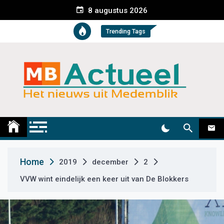
S
8 augustus 2026
k
i
Trending Tags
p
t
o
c
o
n
t
Medemblik Actueel
Wij zijn altijd actueel
e
n
t
Home
2019
december
2
VVW wint eindelijk een keer uit van De Blokkers