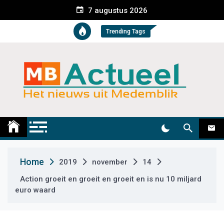
S
7 augustus 2026
k
i
Trending Tags
p
t
o
c
o
n
t
Medemblik Actueel
Wij zijn altijd actueel
e
n
t
Home
2019
november
14
Action groeit en groeit en groeit en is nu 10 miljard
euro waard