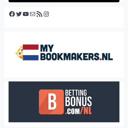
Facebook
Twitter
YouTube
E-mail
RSS feed
Instagram