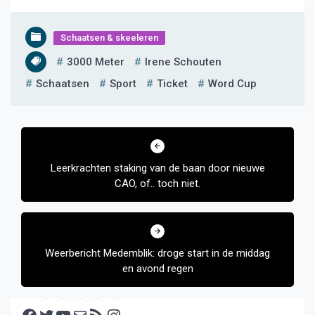
Schaatsen & skeeleren
3000 Meter
Irene Schouten
Schaatsen
Sport
Ticket
Word Cup
Bericht
navigatie
Leerkrachten staking van de baan door nieuwe
CAO, of.. toch niet.
Weerbericht Medemblik: droge start in de middag
en avond regen
Facebook
Twitter
YouTube
E-mail
RSS feed
Instagram