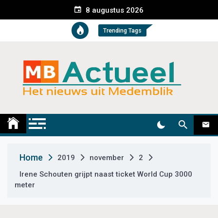
S
8 augustus 2026
k
i
Trending Tags
p
t
o
c
o
n
t
Medemblik Actueel
Wij zijn altijd actueel
e
n
t
Home
2019
november
2
Irene Schouten grijpt naast ticket World Cup 3000
meter