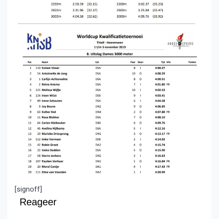
[signoff]
Reageer