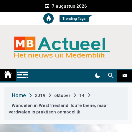
S
7 augustus 2026
k
i
Trending Tags
p
t
o
c
o
n
t
Medemblik Actueel
Wij zijn altijd actueel
e
n
t
Home
2019
oktober
14
Wandelen in Westfriesland: loufe biene, maar
verdwalen is praktisch onmogelijk