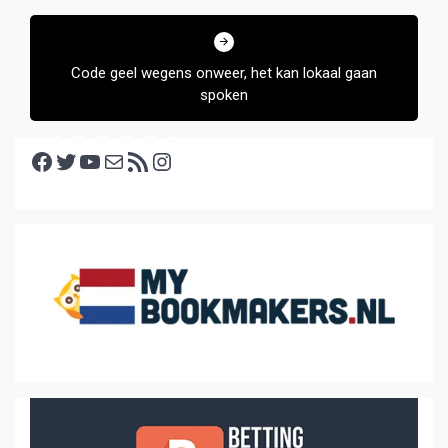
Code geel wegens onweer, het kan lokaal gaan
spoken
Facebook
Twitter
YouTube
E-mail
RSS feed
Instagram