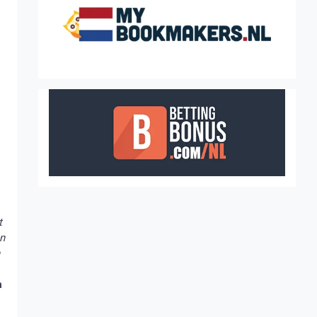
t
n
n