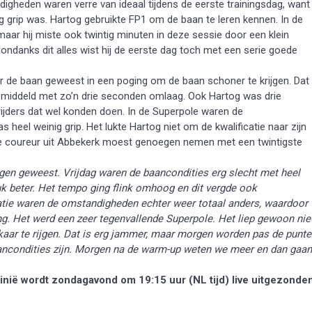
digheden waren verre van ideaal tijdens de eerste trainingsdag, want
g grip was. Hartog gebruikte FP1 om de baan te leren kennen. In de
maar hij miste ook twintig minuten in deze sessie door een klein
ondanks dit alles wist hij de eerste dag toch met een serie goede
r de baan geweest in een poging om de baan schoner te krijgen. Dat
gemiddeld met zo’n drie seconden omlaag. Ook Hartog was drie
ijders dat wel konden doen. In de Superpole waren de
eel weinig grip. Het lukte Hartog niet om de kwalificatie naar zijn
 De coureur uit Abbekerk moest genoegen nemen met een twintigste
dagen geweest. Vrijdag waren de baancondities erg slecht met heel
uk beter. Het tempo ging flink omhoog en dit vergde ook
catie waren de omstandigheden echter weer totaal anders, waardoor
g. Het werd een zeer tegenvallende Superpole. Het liep gewoon nie
kaar te rijgen. Dat is erg jammer, maar morgen worden pas de punte
aancondities zijn. Morgen na de warm-up weten we meer en dan gaan
inië wordt zondagavond om 19:15 uur (NL tijd) live uitgezonde