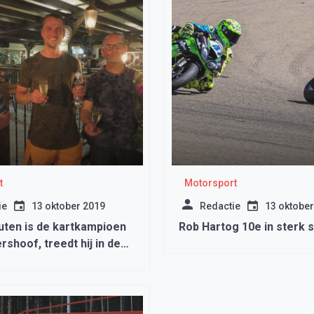
t
Motorsport
ie
13 oktober 2019
Redactie
13 oktober
uten is de kartkampioen
Rob Hartog 10e in sterk s
shoof, treedt hij in de
n van Max Verstappen…