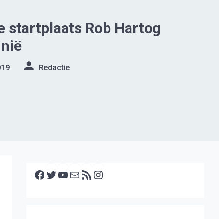
e startplaats Rob Hartog
inië
019
Redactie
Facebook
Twitter
YouTube
E-mail
RSS feed
Instagram