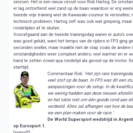
seizoen. Het is een nieuw circuit voor Rob Hartog. De omstan
er lag ontzettend veel zand op de baan waardoor er erg weini
tweede vrije training wist de Kawasaki-coureur te versnellen, 
technisch probleem. Hartog zelf was ook wat grieperig, maar 
rondetijden af te sluiten.
Voorafgaand aan de tweede trainingsdag waren er auto’s ove
was goed gelukt, want het tempo van de rijders in FP3 ging 
seconden sneller, maar maakte niet de stap zoals de andere r
omstandigheden weer compleet anders; veel warmer en er was h
hand te zetten zowel qua rondetijd als gevoel op de motor.
starttijd.
Commentaar Rob:
‘Het zijn rare trainings
veel stof op de baan. In FP3 was dit een st
aanpassingen voor de setup. In de kwalifi
we weinig hadden aan deze nieuwe afstellin
en het lukte niet om één goede rond aan el
verdeeld. Alles zal afhangen van hoe de b
we een plan maken voor de race.’
De World Supersport wedstrijd in Argent
op Eurosport 1.
[signoff]