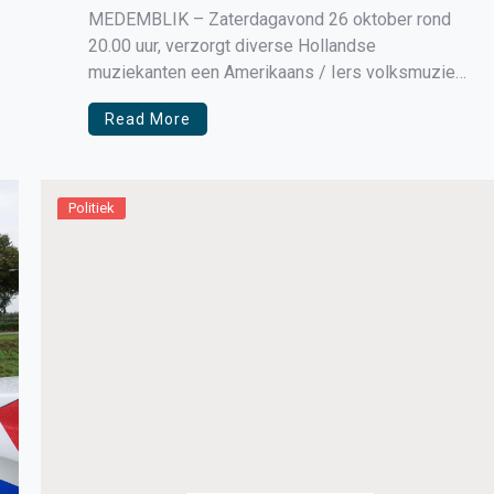
MEDEMBLIK – Zaterdagavond 26 oktober rond
20.00 uur, verzorgt diverse Hollandse
muziekanten een Amerikaans / Iers volksmuziek
avond met tunes en songs in het Eetcafé
Read More
Rumours te Medemblik .
Politiek