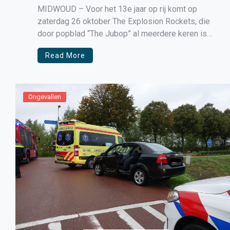
MIDWOUD – Voor het 13e jaar op rij komt op
zaterdag 26 oktober The Explosion Rockets, die
door popblad “The Jubop” al meerdere keren is
uitgeroepen tot de beste Rock ‘n Rollband van
Read More
Nederland, naar Café-zaal De Post in Midwoud.
Ongevallen