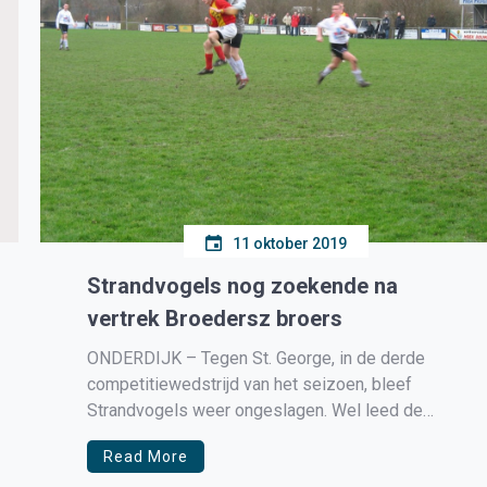
11 oktober 2019
Strandvogels nog zoekende na
vertrek Broedersz broers
ONDERDIJK – Tegen St. George, in de derde
competitiewedstrijd van het seizoen, bleef
Strandvogels weer ongeslagen. Wel leed de
ploeg z’n eerste puntenverlies, al kunnen we
Read More
misschien beter spreken van een gewonnen punt.