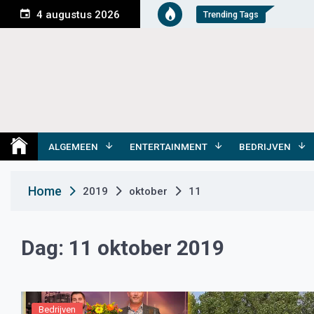
S
4 augustus 2026
Trending Tags
k
i
p
t
o
c
o
Medemblik Actueel
Wij zijn altijd actueel
n
t
ALGEMEEN
ENTERTAINMENT
BEDRIJVEN
e
n
Home
2019
oktober
11
t
Dag:
11 oktober 2019
Bedrijven