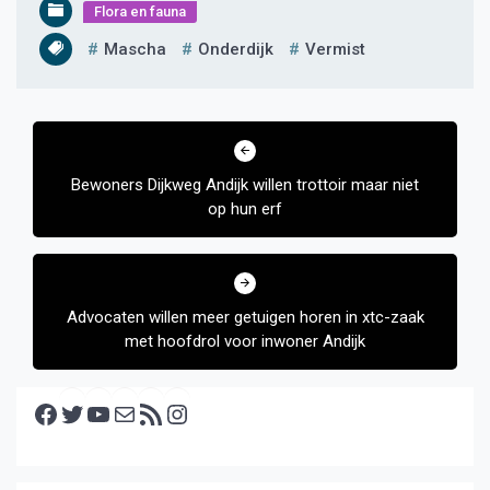
Flora en fauna
Mascha
Onderdijk
Vermist
Bericht
navigatie
Bewoners Dijkweg Andijk willen trottoir maar niet
op hun erf
Advocaten willen meer getuigen horen in xtc-zaak
met hoofdrol voor inwoner Andijk
Facebook
Twitter
YouTube
E-mail
RSS feed
Instagram