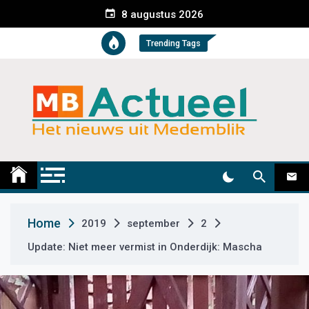
S
8 augustus 2026
k
i
Trending Tags
p
t
o
c
o
n
t
Medemblik Actueel
Wij zijn altijd actueel
e
n
t
Home
2019
september
2
Update: Niet meer vermist in Onderdijk: Mascha