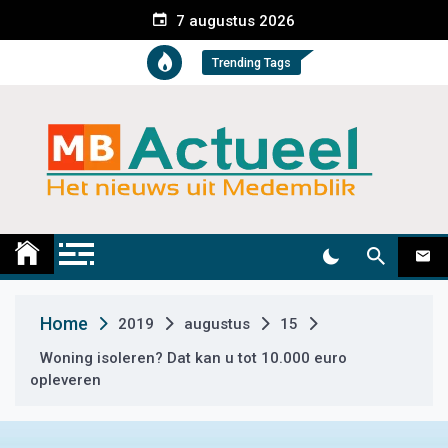
S
7 augustus 2026
k
i
Trending Tags
p
t
o
c
o
n
t
Medemblik Actueel
Wij zijn altijd actueel
e
n
t
Home
2019
augustus
15
Woning isoleren? Dat kan u tot 10.000 euro
opleveren