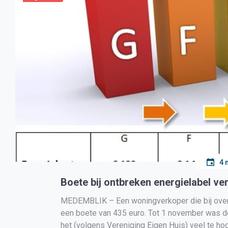
4 
Boete bij ontbreken energielabel v
MEDEMBLIK – Een woningverkoper die bij overdra
een boete van 435 euro. Tot 1 november was d
het (volgens Vereniging Eigen Huis) veel te ho