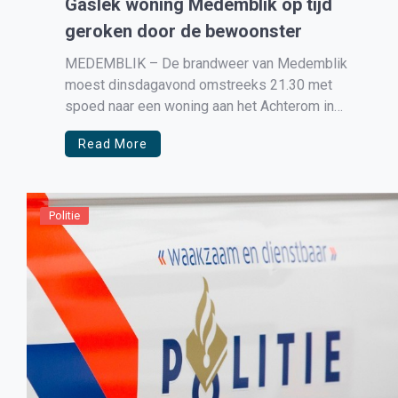
Gaslek woning Medemblik op tijd
geroken door de bewoonster
MEDEMBLIK – De brandweer van Medemblik
moest dinsdagavond omstreeks 21.30 met
spoed naar een woning aan het Achterom in
Medemblik omdat de vrouw des huizes dacht
Read More
een gaslucht te ruiken. De vrouw belde Liander
die daarop de brandweer belde om ter plaatse te
komen.. Niet veel later kwam ook de […]
Politie