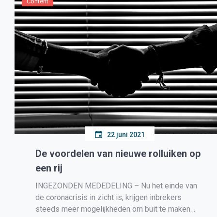
Content
22 juni 2021
De voordelen van nieuwe rolluiken op
een rij
INGEZONDEN MEDEDELING – Nu het einde van
de coronacrisis in zicht is, krijgen inbrekers
steeds meer mogelijkheden om buit te maken