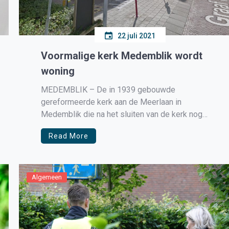
22 juli 2021
Voormalige kerk Medemblik wordt
woning
MEDEMBLIK – De in 1939 gebouwde
gereformeerde kerk aan de Meerlaan in
Medemblik die na het sluiten van de kerk nog
dienst heeft gedaan als opnamestudio krijgt een
Read More
andere functie, die van woonhuis. De nieuwe
eigenaar van het pand heeft van de gemeente
Medemblik op 19 juli j.l. een
omgevingsvergunning […]
Algemeen