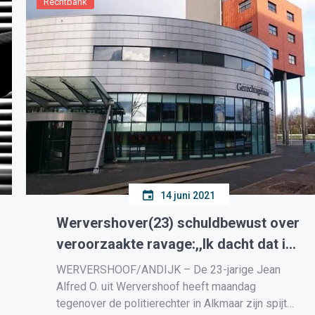
Rechtbank
14 juni 2021
Wervershover(23) schuldbewust over
veroorzaakte ravage:,,Ik dacht dat ik
Max Verstappen was”
WERVERSHOOF/ANDIJK – De 23-jarige Jean
Alfred O. uit Wervershoof heeft maandag
tegenover de politierechter in Alkmaar zijn spijt