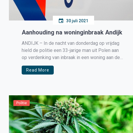
30 juli 2021
Aanhouding na woninginbraak Andijk
ANDIJK – In de nacht van donderdag op vrijdag
hield de politie een 33-jarige man uit Polen aan
op verdenking van inbraak in een woning aan de
Gerrit de Vriesweg in Andijk. hield de politie een
Read More
33-jarige man uit Polen aan op verdenking van
inbraak in een woning aan de […]
Politie