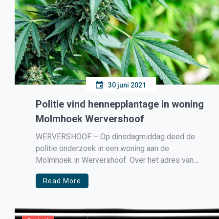
30 juni 2021
Politie vind hennepplantage in woning
Molmhoek Wervershoof
WERVERSHOOF – Op dinsdagmiddag deed de
politie onderzoek in een woning aan de
Molmhoek in Wervershoof. Over het adres van
een tip binnengekomen dat hier mogelijk hennep
Read More
zou worden gekweekt. In de woning vond de
politie een in werking zijnde kwekerij met
zesendertig (36) planten. Er bleek geen sprake te
[…]