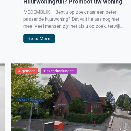
Huurwoningruil? Promoot uw woning
MEDEMBLIK – Bent u op zoek naar een beter
passende huurwoning? Dat valt helaas nog niet
mee. Veel mensen zijn net als u op zoek, terwijl
het aanbod van betaalbare huurwoningen beperkt
Read More
is. De kans dat u dus daadwerkelijk geselecteerd
wordt voor een andere huurwoning is klein.
Helemaal als u […]
Algemeen
Bekendmakingen