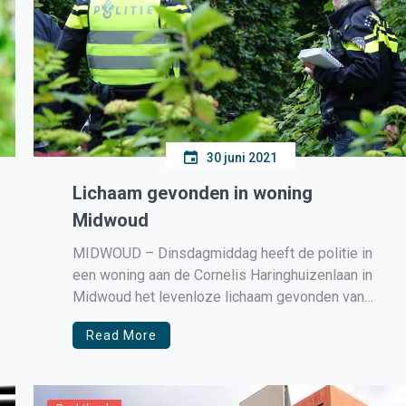
30 juni 2021
Lichaam gevonden in woning
Midwoud
MIDWOUD – Dinsdagmiddag heeft de politie in
een woning aan de Cornelis Haringhuizenlaan in
Midwoud het levenloze lichaam gevonden van
een man. Volgend woordvoering van de politie
Read More
woont jongeman die in de woning is gevonden
niet op deze locatie en is het ook onduidelijk of
de man een natuurlijke of […]