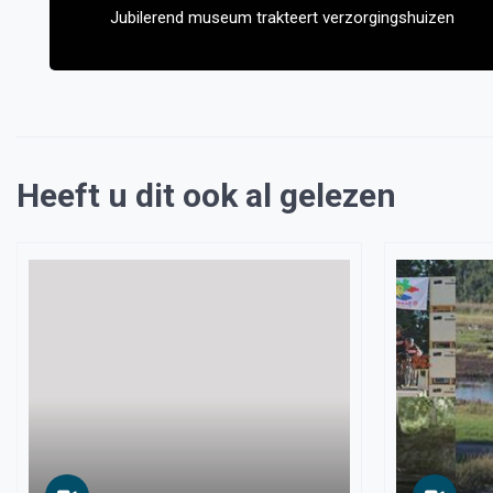
Jubilerend museum trakteert verzorgingshuizen
Heeft u dit ook al gelezen