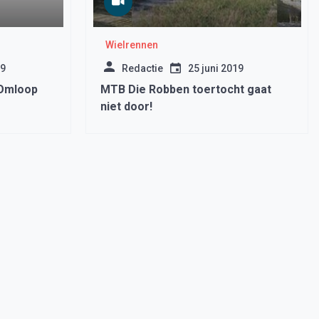
Wielrennen
19
Redactie
25 juni 2019
 Omloop
MTB Die Robben toertocht gaat
niet door!