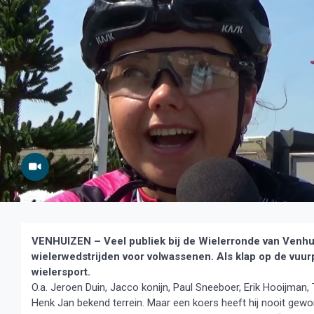
VENHUIZEN – Veel publiek bij de Wielerronde van Venhu
wielerwedstrijden voor volwassenen. Als klap op de vuur
wielersport.
O.a. Jeroen Duin, Jacco konijn, Paul Sneeboer, Erik Hooijman
Henk Jan bekend terrein. Maar een koers heeft hij nooit gewon