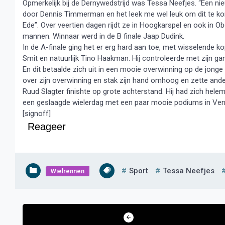
Opmerkelijk bij de Dernywedstrijd was Tessa Neefjes. “Een nieu
door Dennis Timmerman en het leek me wel leuk om dit te kom
Ede”. Over veertien dagen rijdt ze in Hoogkarspel en ook in Obd
mannen. Winnaar werd in de B finale Jaap Dudink.
In de A-finale ging het er erg hard aan toe, met wisselende ko
Smit en natuurlijk Tino Haakman. Hij controleerde met zijn ga
En dit betaalde zich uit in een mooie overwinning op de jong
over zijn overwinning en stak zijn hand omhoog en zette ande
Ruud Slagter finishte op grote achterstand. Hij had zich hele
een geslaagde wielerdag met een paar mooie podiums in Ven
[signoff]
Reageer
Sport
Tessa Neefjes
Wielrennen
Bericht
navigatie