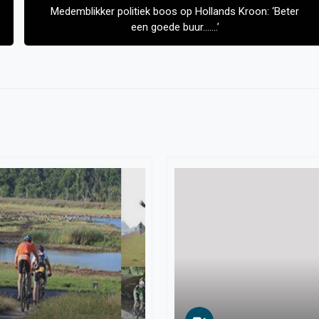
Medemblikker politiek boos op Hollands Kroon: ‘Beter
een goede buur…….’