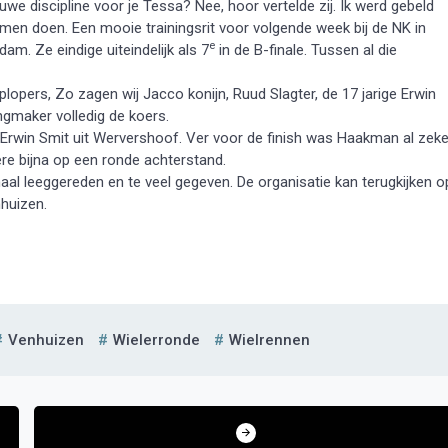
we discipline voor je Tessa? Nee, hoor vertelde zij. Ik werd gebeld
en doen. Een mooie trainingsrit voor volgende week bij de NK in
e
am. Ze eindige uiteindelijk als 7
in de B-finale. Tussen al die
plopers, Zo zagen wij Jacco konijn, Ruud Slagter, de 17 jarige Erwin
ngmaker volledig de koers.
e Erwin Smit uit Wervershoof. Ver voor de finish was Haakman al zeke
re bijna op een ronde achterstand.
maal leeggereden en te veel gegeven. De organisatie kan terugkijken o
huizen.
Venhuizen
Wielerronde
Wielrennen