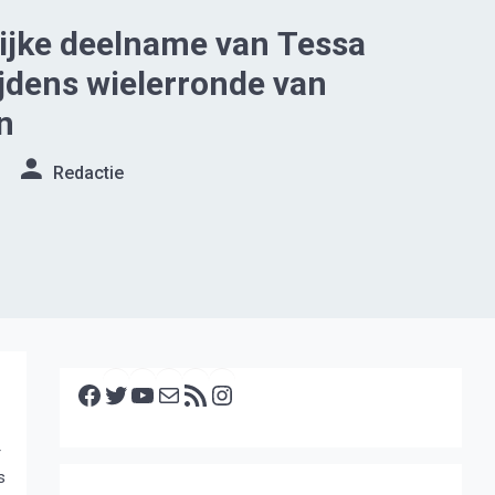
ijke deelname van Tessa
ijdens wielerronde van
n
Redactie
Facebook
Twitter
YouTube
E-mail
RSS feed
Instagram
r
s