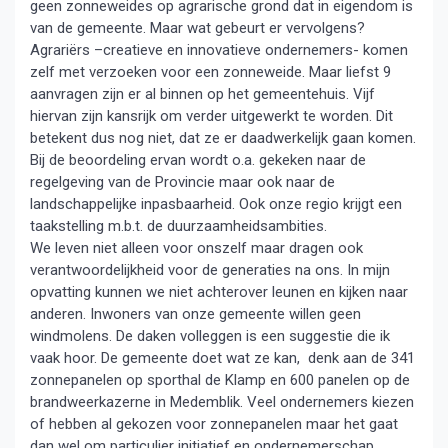
geen zonneweides op agrarische grond dat in eigendom is
van de gemeente. Maar wat gebeurt er vervolgens?
Agrariërs –creatieve en innovatieve ondernemers- komen
zelf met verzoeken voor een zonneweide. Maar liefst 9
aanvragen zijn er al binnen op het gemeentehuis. Vijf
hiervan zijn kansrijk om verder uitgewerkt te worden. Dit
betekent dus nog niet, dat ze er daadwerkelijk gaan komen.
Bij de beoordeling ervan wordt o.a. gekeken naar de
regelgeving van de Provincie maar ook naar de
landschappelijke inpasbaarheid. Ook onze regio krijgt een
taakstelling m.b.t. de duurzaamheidsambities.
We leven niet alleen voor onszelf maar dragen ook
verantwoordelijkheid voor de generaties na ons. In mijn
opvatting kunnen we niet achterover leunen en kijken naar
anderen. Inwoners van onze gemeente willen geen
windmolens. De daken volleggen is een suggestie die ik
vaak hoor. De gemeente doet wat ze kan, denk aan de 341
zonnepanelen op sporthal de Klamp en 600 panelen op de
brandweerkazerne in Medemblik. Veel ondernemers kiezen
of hebben al gekozen voor zonnepanelen maar het gaat
dan wel om particulier initiatief en ondernemerschap.