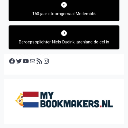
navigatie
150 jaar stoomgemaal Medemblik
Beroepsoplichter Niels Dudink jarenlang de cel in
Facebook
Twitter
YouTube
E-mail
RSS feed
Instagram