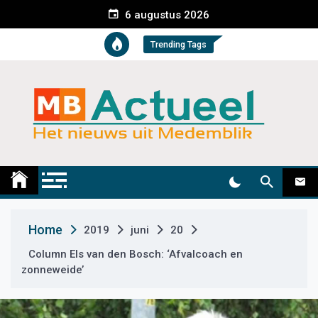
S
6 augustus 2026
k
i
Trending Tags
p
t
o
c
o
n
t
Medemblik Actueel
Wij zijn altijd actueel
e
n
t
Home
2019
juni
20
Column Els van den Bosch: ‘Afvalcoach en
zonneweide’