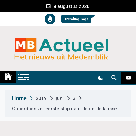
S
8 augustus 2026
k
i
Trending Tags
p
t
o
c
o
n
t
Medemblik Actueel
Wij zijn altijd actueel
e
n
t
Home
2019
juni
3
Opperdoes zet eerste stap naar de derde klasse