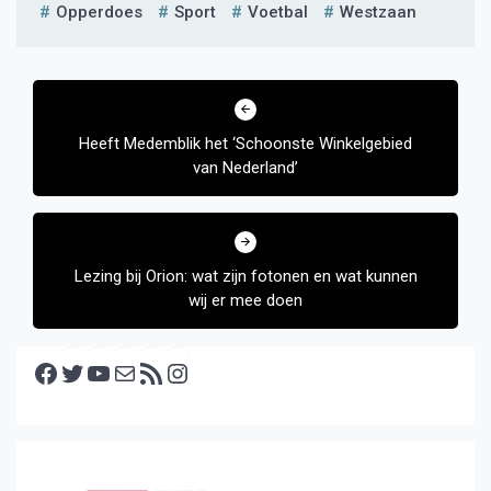
Opperdoes
Sport
Voetbal
Westzaan
Bericht
navigatie
Heeft Medemblik het ‘Schoonste Winkelgebied
van Nederland’
Lezing bij Orion: wat zijn fotonen en wat kunnen
wij er mee doen
Facebook
Twitter
YouTube
E-mail
RSS feed
Instagram