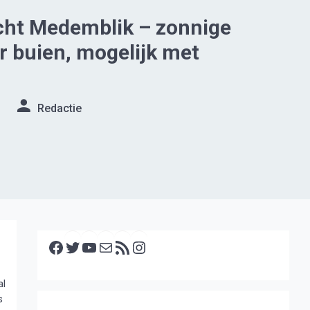
cht Medemblik – zonnige
er buien, mogelijk met
Redactie
Facebook
Twitter
YouTube
E-mail
RSS feed
Instagram
al
s