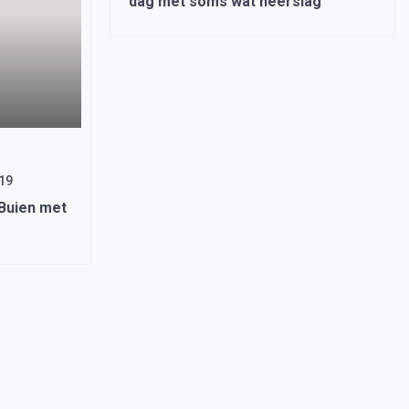
dag met soms wat neerslag
019
Buien met