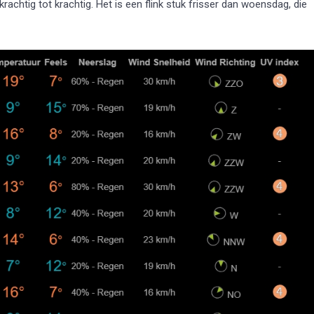
krachtig tot krachtig. Het is een flink stuk frisser dan woensdag, die