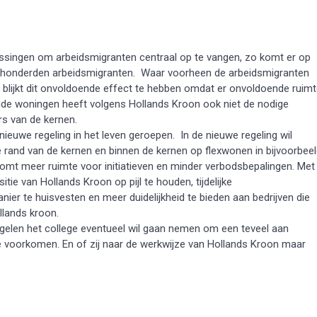
ossingen om arbeidsmigranten centraal op te vangen, zo komt er op
le honderden arbeidsmigranten. Waar voorheen de arbeidsmigranten
t blijkt dit onvoldoende effect te hebben omdat er onvoldoende ruim
nde woningen heeft volgens Hollands Kroon ook niet de nodige
rs van de kernen.
ieuwe regeling in het leven geroepen. In de nieuwe regeling wil
 rand van de kernen en binnen de kernen op flexwonen in bijvoorbee
 komt meer ruimte voor initiatieven en minder verbodsbepalingen. Met
e van Hollands Kroon op pijl te houden, tijdelijke
er te huisvesten en meer duidelijkheid te bieden aan bedrijven die
llands kroon.
egelen het college eventueel wil gaan nemen om een teveel aan
 voorkomen. En of zij naar de werkwijze van Hollands Kroon maar