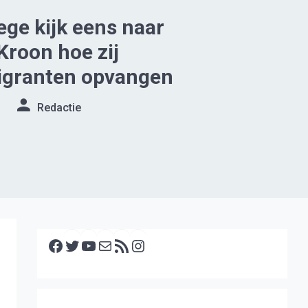
ege kijk eens naar
Kroon hoe zij
igranten opvangen
Redactie
Facebook
Twitter
YouTube
E-mail
RSS feed
Instagram