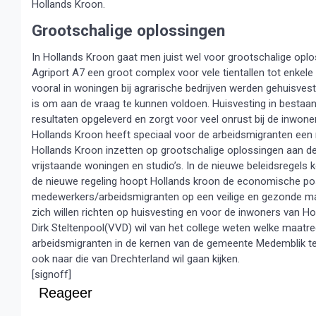
Hollands Kroon.
Grootschalige oplossingen
In Hollands Kroon gaat men juist wel voor grootschalige opl
Agriport A7 een groot complex voor vele tientallen tot enke
vooral in woningen bij agrarische bedrijven werden gehuisves
is om aan de vraag te kunnen voldoen. Huisvesting in bestaa
resultaten opgeleverd en zorgt voor veel onrust bij de inwone
Hollands Kroon heeft speciaal voor de arbeidsmigranten een n
Hollands Kroon inzetten op grootschalige oplossingen aan de
vrijstaande woningen en studio’s. In de nieuwe beleidsregels
de nieuwe regeling hoopt Hollands kroon de economische positi
medewerkers/arbeidsmigranten op een veilige en gezonde mani
zich willen richten op huisvesting en voor de inwoners van Ho
Dirk Steltenpool(VVD) wil van het college weten welke maatr
arbeidsmigranten in de kernen van de gemeente Medemblik te
ook naar die van Drechterland wil gaan kijken.
[signoff]
Reageer