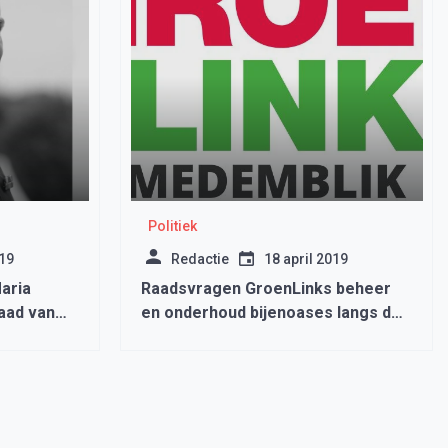
Politiek
019
Redactie
18 april 2019
aria
Raadsvragen GroenLinks beheer
aad van
en onderhoud bijenoases langs de
Museumstoomtram