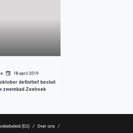
ie
18 april 2019
 oktober definitief besluit
w zwembad Zeehoek
okiebeleid (EU)
Over ons