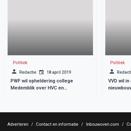
Politiek
Politiek
Redactie
18 april 2019
Redact
PWF wil opheldering college
VVD wil in
Medemblik over HVC en
nieuwbou
samenwerkingsverbanden, ‘wie is
verantwoordelijk voor de risico’s?’
Adverteren
Contact en informatie
Inbouwoven.com
Co