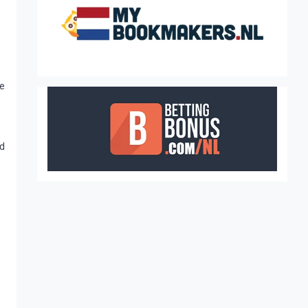
te
ld