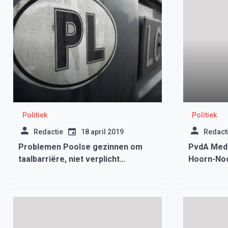
Politiek
Politiek
Redactie
18 april 2019
Redact
Problemen Poolse gezinnen om
PvdA Mede
taalbarriëre, niet verplicht
Hoorn-Noo
Nederlands te leren