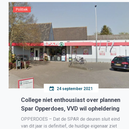
het Rijk, die zorgtaken naar de gemeenten
delegeerde en tekort budget meegaf. […]
Politiek
24 september 2021
College niet enthousiast over plannen
Spar Opperdoes, VVD wil opheldering
OPPERDOES – Dat de SPAR de deuren sluit eind
van dit jaar is definitief, de huidige eigenaar ziet