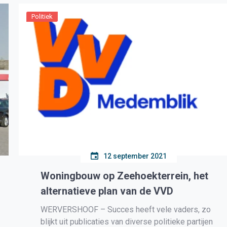
ChristenUnie (Silva Visser). De gemeenteraad
van Medemblik is eensgezind […]
Politiek
12 september 2021
Woningbouw op Zeehoekterrein, het
alternatieve plan van de VVD
WERVERSHOOF – Succes heeft vele vaders, zo
blijkt uit publicaties van diverse politieke partijen