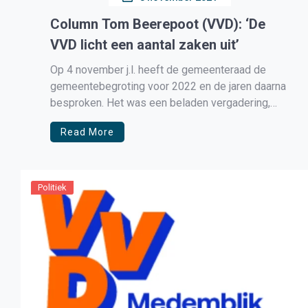
Column Tom Beerepoot (VVD): ‘De
VVD licht een aantal zaken uit’
Op 4 november j.l. heeft de gemeenteraad de
gemeentebegroting voor 2022 en de jaren daarna
besproken. Het was een beladen vergadering,
onder meer vanwege de vele bezuinigingen die
Read More
het college aan de raad voorstelde. De VVD licht
er een aantal zaken uit. Ten eerste werd
voorgesteld om de renovatie van […]
Politiek