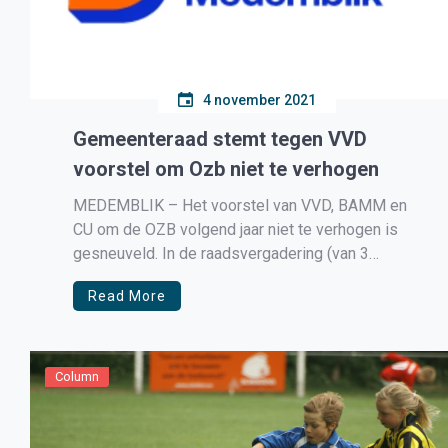
4 november 2021
Gemeenteraad stemt tegen VVD
voorstel om Ozb niet te verhogen
MEDEMBLIK – Het voorstel van VVD, BAMM en
CU om de OZB volgend jaar niet te verhogen is
gesneuveld. In de raadsvergadering (van 3
november) over de begroting voor 2022 haalde
Read More
het geen meerderheid. VVD-raadslid Mark Raat:
‘Enorm jammer. Nu gaat het voorstel van het
college door en stijgt de […]
Column