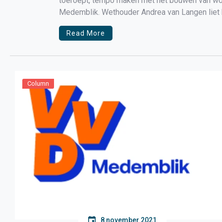
toeroept, tempo maken met het bouwen van wo
Medemblik. Wethouder Andrea van Langen liet h
kerst […]
Read More
Column
8 november 2021