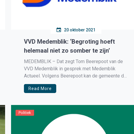
20 oktober 2021
VVD Medemblik: ‘Begroting hoeft
helemaal niet zo somber te zijn’
MEDEMBLIK – Dat zegt Tom Beerepoot van de
VVD Medemblik in gesprek met Medemblik
Actueel. Volgens Beerepoot kan de gemeente de
begroting ombuigen van rode naar zwarte cijfers
Read More
als zij grootschalig gaan bouwen, door de extra
inkomsten door o.a. de grondverkopen, leges en
Ozb. De VVD heeft becijferd dat dit […]
Politiek