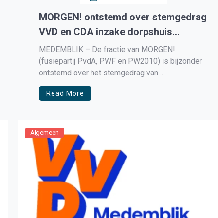
MORGEN! ontstemd over stemgedrag
VVD en CDA inzake dorpshuis
Abbekerk
MEDEMBLIK – De fractie van MORGEN!
(fusiepartij PvdA, PWF en PW2010) is bijzonder
ontstemd over het stemgedrag van
coalitiepartners VVD en CDA tijdens de
Read More
begrotingsraad inzake het dorpshuis in
Abbekerk/Lammertschaag. In voorgaande
coalitiebesprekingen waren de meningen en
standpunten al met elkaar gewisseld en wist de
Algemeen
broze coalitie hoe de vlag […]