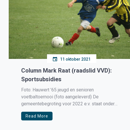
11 oktober 2021
Column Mark Raat (raadslid VVD):
Sportsubsidies
Foto: Hauwert ’65 jeugd en senioren
voetbaltoernooi (foto aangeleverd) De
gemeentebegroting voor 2022 e.v. staat onder
druk. Voornamelijk vanwege grote tekorten in de
Read More
uitgaven voor het sociaal domein (w.o. jeugdzorg).
Deze problemen zijn in de kern veroorzaakt door