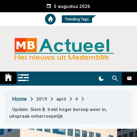
S
5 augustus 2026
k
i
Trending Tags
p
t
o
c
o
n
t
Medemblik Actueel
Wij zijn altijd actueel
e
n
t
Home
2019
april
4
Update: Siem B. trekt hoger beroep weer in,
uitspraak onherroepelijk