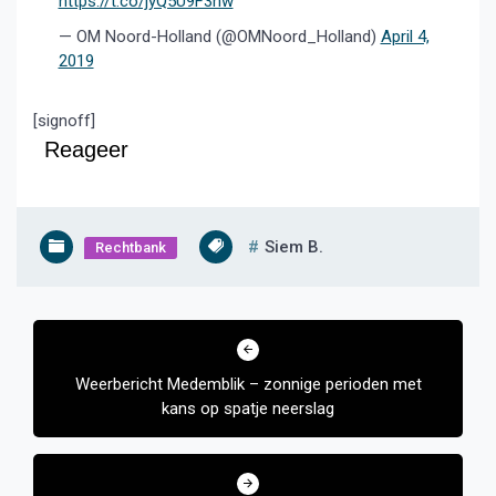
https://t.co/jyQ5U9F3hw
— OM Noord-Holland (@OMNoord_Holland)
April 4,
2019
[signoff]
Reageer
Siem B.
Rechtbank
Bericht
navigatie
Weerbericht Medemblik – zonnige perioden met
kans op spatje neerslag