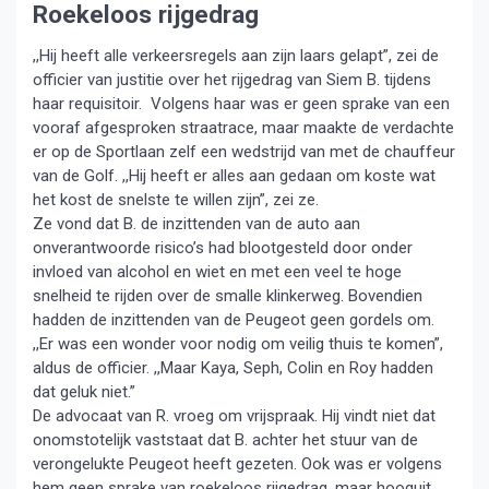
Roekeloos rijgedrag
,,Hij heeft alle verkeersregels aan zijn laars gelapt”, zei de
officier van justitie over het rijgedrag van Siem B. tijdens
haar requisitoir. Volgens haar was er geen sprake van een
vooraf afgesproken straatrace, maar maakte de verdachte
er op de Sportlaan zelf een wedstrijd van met de chauffeur
van de Golf. ,,Hij heeft er alles aan gedaan om koste wat
het kost de snelste te willen zijn”, zei ze.
Ze vond dat B. de inzittenden van de auto aan
onverantwoorde risico’s had blootgesteld door onder
invloed van alcohol en wiet en met een veel te hoge
snelheid te rijden over de smalle klinkerweg. Bovendien
hadden de inzittenden van de Peugeot geen gordels om.
,,Er was een wonder voor nodig om veilig thuis te komen”,
aldus de officier. ,,Maar Kaya, Seph, Colin en Roy hadden
dat geluk niet.”
De advocaat van R. vroeg om vrijspraak. Hij vindt niet dat
onomstotelijk vaststaat dat B. achter het stuur van de
verongelukte Peugeot heeft gezeten. Ook was er volgens
hem geen sprake van roekeloos rijgedrag, maar hooguit