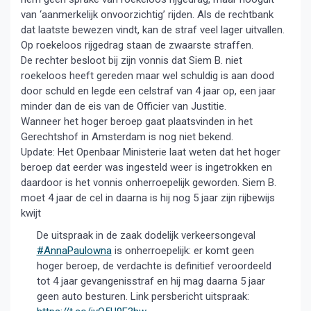
van ‘aanmerkelijk onvoorzichtig’ rijden. Als de rechtbank
dat laatste bewezen vindt, kan de straf veel lager uitvallen.
Op roekeloos rijgedrag staan de zwaarste straffen.
De rechter besloot bij zijn vonnis dat Siem B. niet
roekeloos heeft gereden maar wel schuldig is aan dood
door schuld en legde een celstraf van 4 jaar op, een jaar
minder dan de eis van de Officier van Justitie.
Wanneer het hoger beroep gaat plaatsvinden in het
Gerechtshof in Amsterdam is nog niet bekend.
Update: Het Openbaar Ministerie laat weten dat het hoger
beroep dat eerder was ingesteld weer is ingetrokken en
daardoor is het vonnis onherroepelijk geworden. Siem B.
moet 4 jaar de cel in daarna is hij nog 5 jaar zijn rijbewijs
kwijt
De uitspraak in de zaak dodelijk verkeersongeval
#AnnaPaulowna
is onherroepelijk: er komt geen
hoger beroep, de verdachte is definitief veroordeeld
tot 4 jaar gevangenisstraf en hij mag daarna 5 jaar
geen auto besturen. Link persbericht uitspraak: