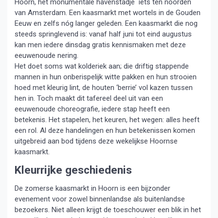
Hoorn, het monumentale havenstadje iets ten noorden
van Amsterdam. Een kaasmarkt met wortels in de Gouden
Eeuw en zelfs nóg langer geleden. Een kaasmarkt die nog
steeds springlevend is: vanaf half juni tot eind augustus
kan men iedere dinsdag gratis kennismaken met deze
eeuwenoude nering.
Het doet soms wat kolderiek aan; die driftig stappende
mannen in hun onberispelijk witte pakken en hun strooien
hoed met kleurig lint, de houten ‘berrie’ vol kazen tussen
hen in. Toch maakt dit tafereel deel uit van een
eeuwenoude choreografie, iedere stap heeft een
betekenis. Het stapelen, het keuren, het wegen: alles heeft
een rol. Al deze handelingen en hun betekenissen komen
uitgebreid aan bod tijdens deze wekelijkse Hoornse
kaasmarkt.
Kleurrijke geschiedenis
De zomerse kaasmarkt in Hoorn is een bijzonder
evenement voor zowel binnenlandse als buitenlandse
bezoekers. Niet alleen krijgt de toeschouwer een blik in het