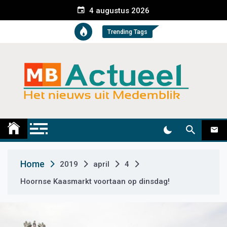
S
4 augustus 2026
k
i
Trending Tags
p
t
o
c
o
n
t
Medemblik Actueel
Wij zijn altijd actueel
e
n
t
Home
2019
april
4
Hoornse Kaasmarkt voortaan op dinsdag!