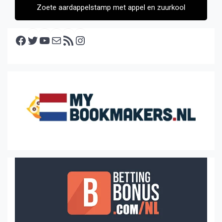
Zoete aardappelstamp met appel en zuurkool
Facebook
Twitter
YouTube
E-mail
RSS feed
Instagram