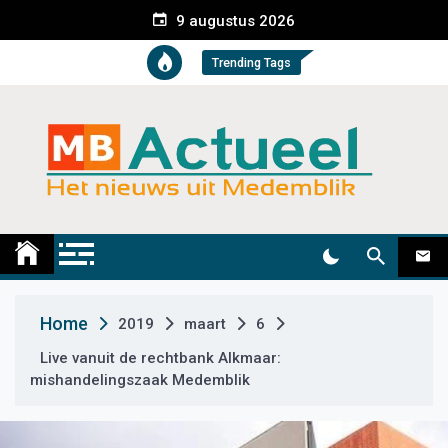
S
9 augustus 2026
k
i
Trending Tags
p
t
o
c
o
n
t
Medemblik Actueel
Wij zijn altijd actueel
e
n
t
Home
2019
maart
6
Live vanuit de rechtbank Alkmaar:
mishandelingszaak Medemblik