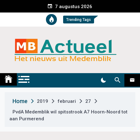
S
7 augustus 2026
k
i
Trending Tags
p
t
o
c
o
n
t
Medemblik Actueel
Wij zijn altijd actueel
e
n
t
Home
2019
februari
27
PvdA Medemblik wil spitsstrook A7 Hoorn-Noord tot
aan Purmerend