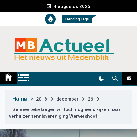
S
4 augustus 2026
k
i
Trending Tags
p
t
o
c
o
n
t
Medemblik Actueel
Wij zijn altijd actueel
e
n
t
Home
2018
december
26
GemeenteBelangen wil toch nog eens kijken naar
verhuizen tennisvereniging Wervershoof