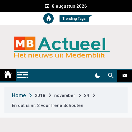
S
8 augustus 2026
k
i
Trending Tags
p
t
o
c
o
n
t
Medemblik Actueel
Wij zijn altijd actueel
e
n
t
Home
2018
november
24
En dat is nr. 2 voor Irene Schouten