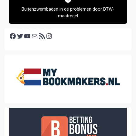
Buitenzwembaden in de problemen door BTW-
maatregel
Facebook
Twitter
YouTube
E-mail
RSS feed
Instagram