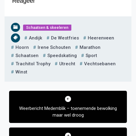
Reageer
Schaatsen & skeeleren
Andijk
De Westfries
Heerenveen
Hoorn
Irene Schouten
Marathon
Schaatsen
Speedskating
Sport
Trachitol Trophy
Utrecht
Vechtsebanen
Winst
Bericht
navigatie
Weerbericht Medemblik – toenemende bewolking
maar wel droog