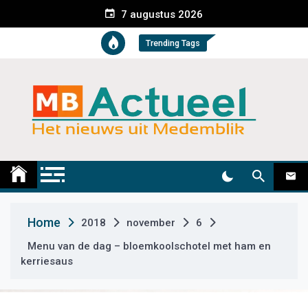
S
7 augustus 2026
k
i
Trending Tags
p
t
o
c
o
n
t
Medemblik Actueel
Wij zijn altijd actueel
e
n
t
Home
2018
november
6
Menu van de dag – bloemkoolschotel met ham en
kerriesaus