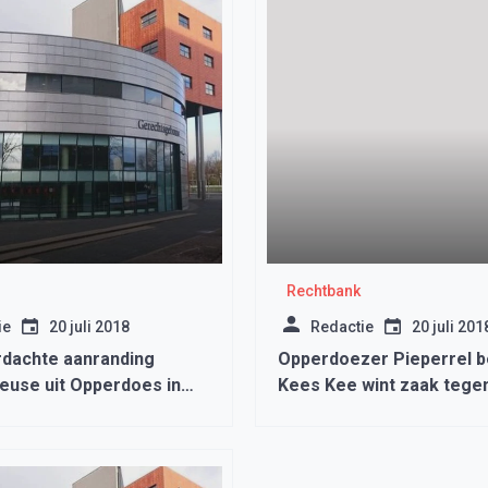
Rechtbank
ie
20 juli 2018
Redactie
20 juli 201
rdachte aanranding
Opperdoezer Pieperrel b
feuse uit Opperdoes in
Kees Kee wint zaak tege
skliniek
telersvereniging