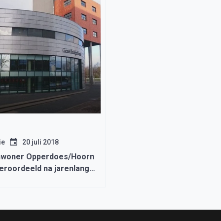
ie
20 juli 2018
nwoner Opperdoes/Hoorn
eroordeeld na jarenlange