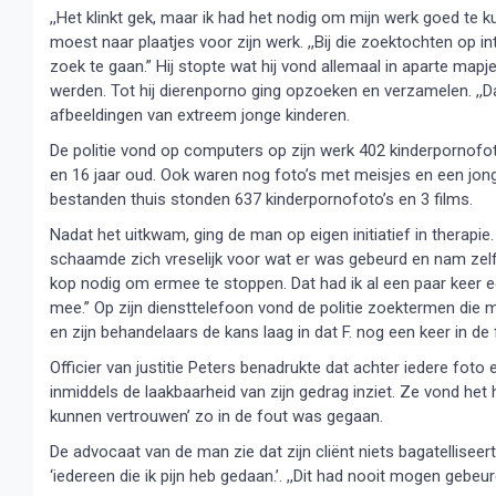
,,Het klinkt gek, maar ik had het nodig om mijn werk goed te 
moest naar plaatjes voor zijn werk. ,,Bij die zoektochten op 
zoek te gaan.” Hij stopte wat hij vond allemaal in aparte mapj
werden. Tot hij dierenporno ging opzoeken en verzamelen. ,,Daa
afbeeldingen van extreem jonge kinderen.
De politie vond op computers op zijn werk 402 kinderpornofo
en 16 jaar oud. Ook waren nog foto’s met meisjes en een jong
bestanden thuis stonden 637 kinderpornofoto’s en 3 films.
Nadat het uitkwam, ging de man op eigen initiatief in therapie.
schaamde zich vreselijk voor wat er was gebeurd en nam zelf on
kop nodig om ermee te stoppen. Dat had ik al een paar keer
mee.” Op zijn diensttelefoon vond de politie zoektermen die
en zijn behandelaars de kans laag in dat F. nog een keer in de
Officier van justitie Peters benadrukte dat achter iedere foto 
inmiddels de laakbaarheid van zijn gedrag inziet. Ze vond het
kunnen vertrouwen’ zo in de fout was gegaan.
De advocaat van de man zie dat zijn cliënt niets bagatellisee
‘iedereen die ik pijn heb gedaan.’. ,,Dit had nooit mogen gebeu