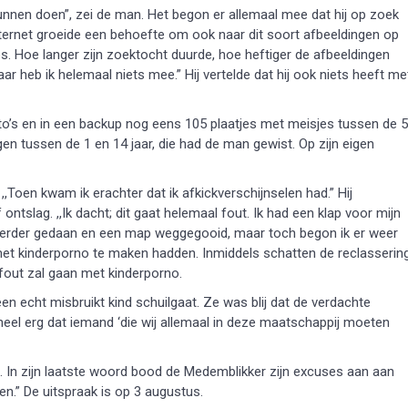
kunnen doen”, zei de man. Het begon er allemaal mee dat hij op zoek
internet groeide een behoefte om ook naar dit soort afbeeldingen op
es. Hoe langer zijn zoektocht duurde, hoe heftiger de afbeeldingen
r heb ik helemaal niets mee.” Hij vertelde dat hij ook niets heeft me
to’s en in een backup nog eens 105 plaatjes met meisjes tussen de 5
en tussen de 1 en 14 jaar, die had de man gewist. Op zijn eigen
 ,,Toen kwam ik erachter dat ik afkickverschijnselen had.” Hij
tslag. ,,Ik dacht; dit gaat helemaal fout. Ik had een klap voor mijn
 eerder gedaan en een map weggegooid, maar toch begon ik er weer
 met kinderporno te maken hadden. Inmiddels schatten de reclasserin
 fout zal gaan met kinderporno.
een echt misbruikt kind schuilgaat. Ze was blij dat de verdachte
 heel erg dat iemand ‘die wij allemaal in deze maatschappij moeten
rt. In zijn laatste woord bood de Medemblikker zijn excuses aan aan
ren.” De uitspraak is op 3 augustus.