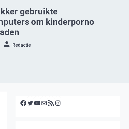
kker gebruikte
omputers om kinderporno
oaden
Redactie
Facebook
Twitter
YouTube
E-mail
RSS feed
Instagram