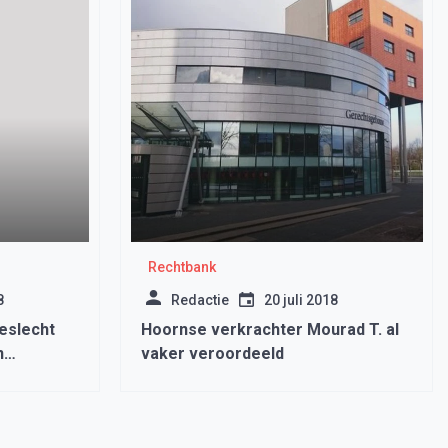
Rechtbank
8
Redactie
20 juli 2018
eslecht
Hoornse verkrachter Mourad T. al
n
vaker veroordeeld