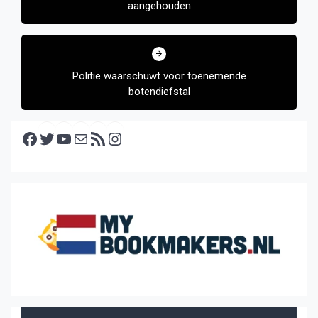
aangehouden
Politie waarschuwt voor toenemende
botendiefstal
Facebook
Twitter
YouTube
E-mail
RSS feed
Instagram