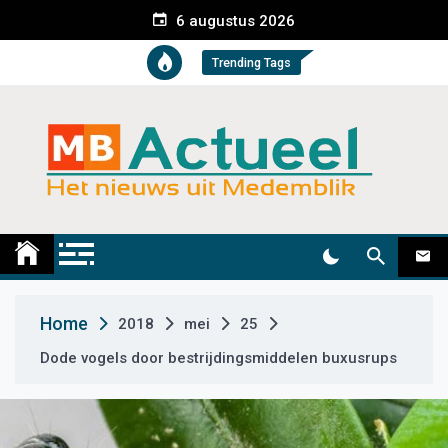
S
6 augustus 2026
k
i
Trending Tags
p
t
o
c
o
n
t
Medemblik Actueel
Wij zijn altijd actueel
e
n
t
Home
2018
mei
25
Dode vogels door bestrijdingsmiddelen buxusrups