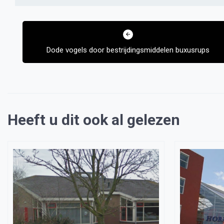
Bericht
navigatie
Dode vogels door bestrijdingsmiddelen buxusrups
Heeft u dit ook al gelezen