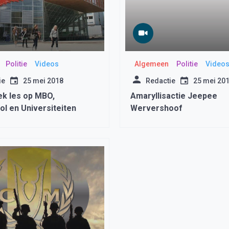
Politie
Videos
Algemeen
Politie
Video
ie
25 mei 2018
Redactie
25 mei 20
ek les op MBO,
Amaryllisactie Jeepee
l en Universiteiten
Wervershoof