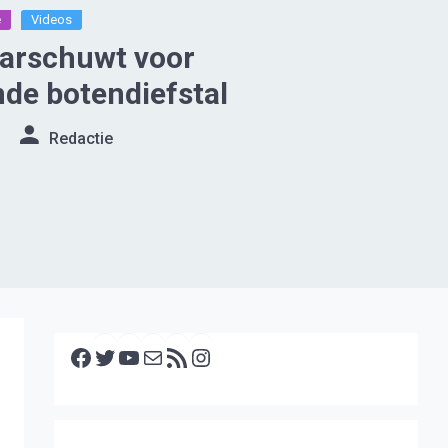
e
Videos
aarschuwt voor
de botendiefstal
Redactie
Facebook
Twitter
YouTube
E-mail
RSS feed
Instagram