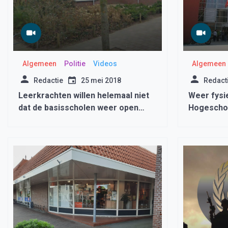
Algemeen
Politie
Videos
Algemeen
Redactie
25 mei 2018
Redact
Leerkrachten willen helemaal niet
Weer fysi
dat de basisscholen weer open
Hogeschoo
gaan, ‘eerst vaccineren, dan pas
open’