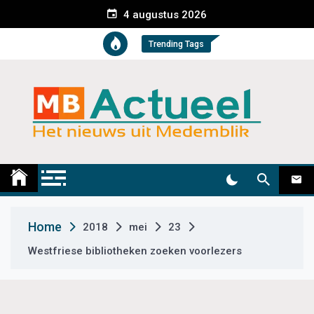
S
4 augustus 2026
k
i
Trending Tags
p
t
o
c
o
n
t
Medemblik Actueel
Wij zijn altijd actueel
e
n
t
Home
2018
mei
23
Westfriese bibliotheken zoeken voorlezers