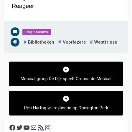
Reageer
Regionieuws
Bibliotheken
Voorlezers
Westfriese
Bericht
navigatie
Musical groep De Dijk speelt Grease de Musical
Rob Hartog wil revanche op Donington Park
Facebook
Twitter
YouTube
E-mail
RSS feed
Instagram