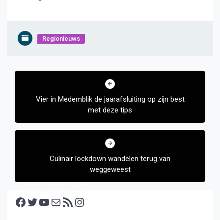
Regionieuws
Bericht
navigatie
Vier in Medemblik de jaarafsluiting op zijn best
met deze tips
Culinair lockdown wandelen terug van
weggeweest
Facebook
Twitter
YouTube
E-mail
RSS feed
Instagram