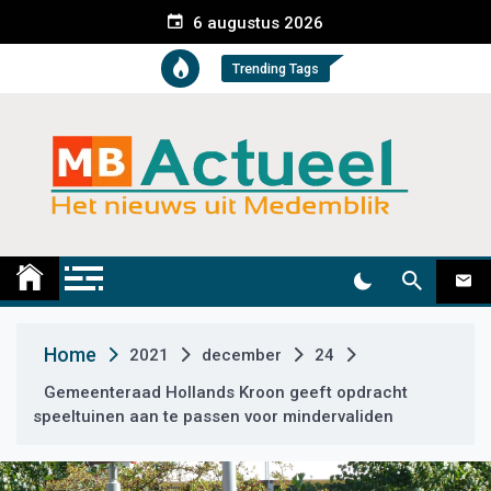
S
6 augustus 2026
k
i
Trending Tags
p
t
o
c
o
n
t
Medemblik Actueel
Wij zijn altijd actueel
e
n
t
Home
2021
december
24
Gemeenteraad Hollands Kroon geeft opdracht
speeltuinen aan te passen voor mindervaliden