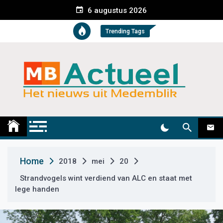
S
6 augustus 2026
k
i
Trending Tags
p
t
o
c
o
n
t
Medemblik Actueel
Wij zijn altijd actueel
e
n
t
Home
2018
mei
20
Strandvogels wint verdiend van ALC en staat met
lege handen