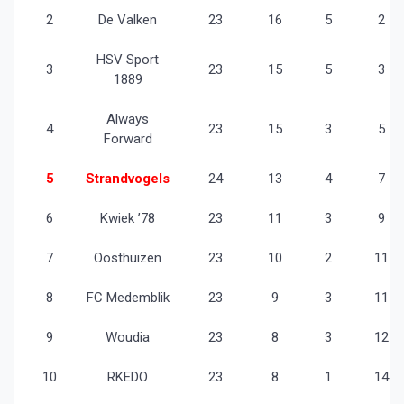
2
De Valken
23
16
5
2
HSV Sport
3
23
15
5
3
1889
Always
4
23
15
3
5
Forward
5
Strandvogels
24
13
4
7
6
Kwiek ’78
23
11
3
9
7
Oosthuizen
23
10
2
11
8
FC Medemblik
23
9
3
11
9
Woudia
23
8
3
12
10
RKEDO
23
8
1
14