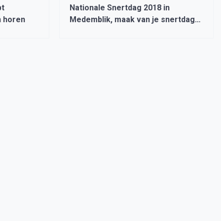
pt
Nationale Snertdag 2018 in
n horen
Medemblik, maak van je snertdag
een feestdag