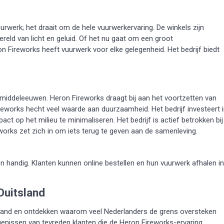
urwerk; het draait om de hele vuurwerkervaring. De winkels zijn
ld van licht en geluid. Of het nu gaat om een groot
on Fireworks heeft vuurwerk voor elke gelegenheid. Het bedrijf biedt
de middeleeuwen. Heron Fireworks draagt bij aan het voortzetten van
reworks hecht veel waarde aan duurzaamheid. Het bedrijf investeert 
t op het milieu te minimaliseren. Het bedrijf is actief betrokken bij
rks zet zich in om iets terug te geven aan de samenleving.
n handig. Klanten kunnen online bestellen en hun vuurwerk afhalen in
Duitsland
tsland en ontdekken waarom veel Nederlanders de grens oversteken
genissen van tevreden klanten die de Heron Fireworks-ervaring