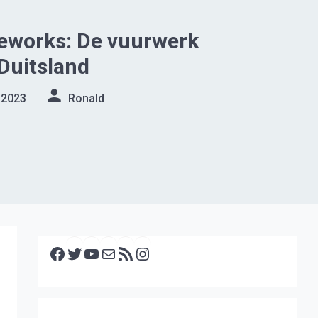
eworks: De vuurwerk
 Duitsland
 2023
Ronald
Facebook
Twitter
YouTube
E-mail
RSS feed
Instagram