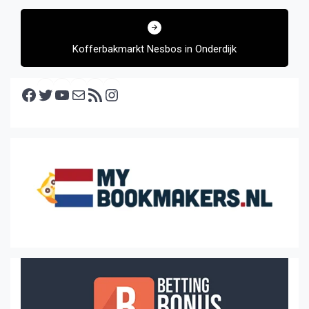
Kofferbakmarkt Nesbos in Onderdijk
Facebook
Twitter
YouTube
E-mail
RSS feed
Instagram