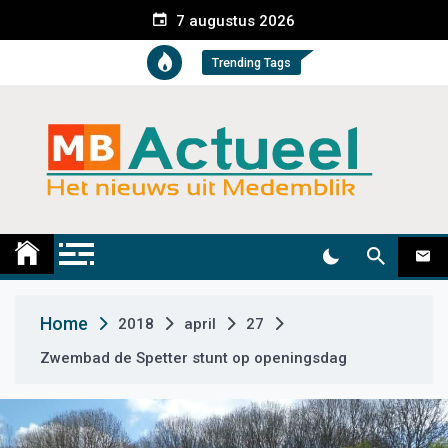
S
7 augustus 2026
k
i
Trending Tags
p
t
o
c
o
n
t
Medemblik Actueel
Wij zijn altijd actueel
e
n
t
Home
2018
april
27
Zwembad de Spetter stunt op openingsdag