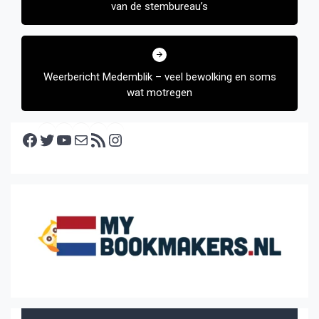
van de stembureau’s
Weerbericht Medemblik – veel bewolking en soms
wat motregen
Facebook
Twitter
YouTube
E-mail
RSS feed
Instagram