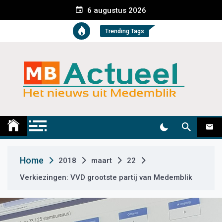
S
6 augustus 2026
k
i
Trending Tags
p
t
o
c
o
n
t
Medemblik Actueel
Wij zijn altijd actueel
e
n
t
Home
2018
maart
22
Verkiezingen: VVD grootste partij van Medemblik