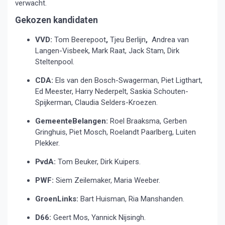
verwacht.
Gekozen kandidaten
VVD:
Tom Beerepoot
,
Tjeu Berlijn
,
Andrea van
Langen-Visbeek, Mark Raat, Jack Stam, Dirk
Steltenpool.
CDA:
Els van den Bosch-Swagerman, Piet Ligthart,
Ed Meester, Harry Nederpelt, Saskia Schouten-
Spijkerman, Claudia Selders-Kroezen.
GemeenteBelangen:
Roel Braaksma, Gerben
Gringhuis, Piet Mosch, Roelandt Paarlberg, Luiten
Plekker.
PvdA:
Tom Beuker, Dirk Kuipers.
PWF:
Siem Zeilemaker, Maria Weeber.
GroenLinks:
Bart Huisman, Ria Manshanden.
D66:
Geert Mos, Yannick Nijsingh.