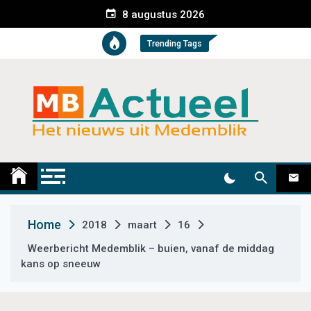
S
8 augustus 2026
k
i
Trending Tags
p
t
o
c
o
n
t
Medemblik Actueel
Wij zijn altijd actueel
e
n
t
Home
2018
maart
16
Weerbericht Medemblik – buien, vanaf de middag
kans op sneeuw