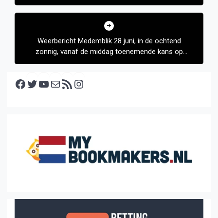
Weerbericht Medemblik 28 juni, in de ochtend
zonnig, vanaf de middag toenemende kans op
(onweers)buien
Facebook
Twitter
YouTube
E-mail
RSS feed
Instagram