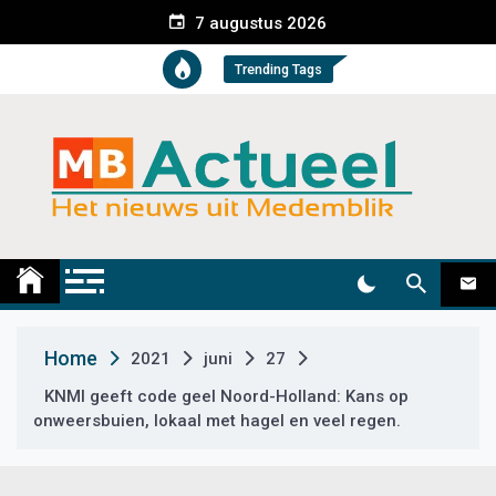
S
7 augustus 2026
k
i
Trending Tags
p
t
o
c
o
n
t
Medemblik Actueel
Wij zijn altijd actueel
e
n
t
Home
2021
juni
27
KNMI geeft code geel Noord-Holland: Kans op
onweersbuien, lokaal met hagel en veel regen.