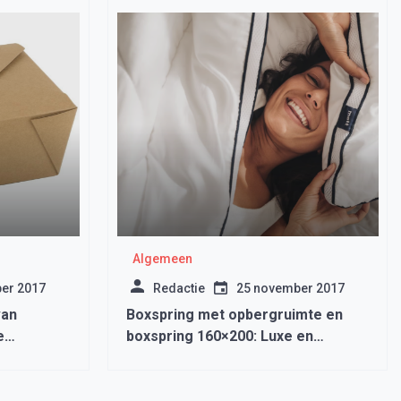
Algemeen
er 2017
Redactie
25 november 2017
van
Boxspring met opbergruimte en
e
boxspring 160×200: Luxe en
praktisch slaapcomfort in
Medemblik