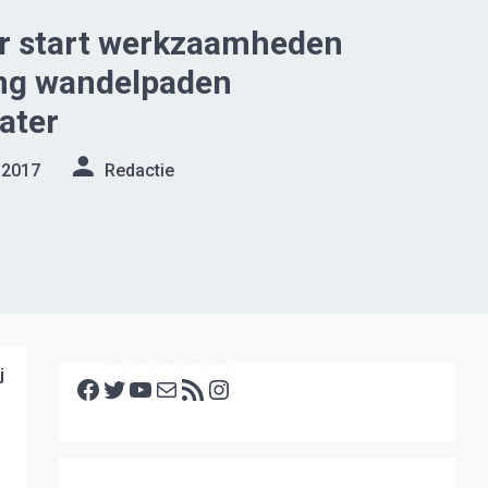
 start werkzaamheden
ing wandelpaden
ater
 2017
Redactie
Facebook
Twitter
YouTube
E-mail
RSS feed
Instagram
j