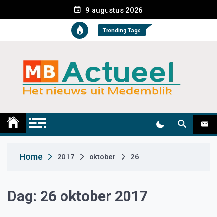
S
9 augustus 2026
k
i
Trending Tags
p
t
o
c
o
n
t
Medemblik Actueel
Wij zijn altijd actueel
e
n
t
Home
2017
oktober
26
Dag:
26 oktober 2017