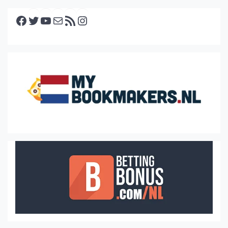
Facebook
Twitter
YouTube
E-mail
RSS feed
Instagram