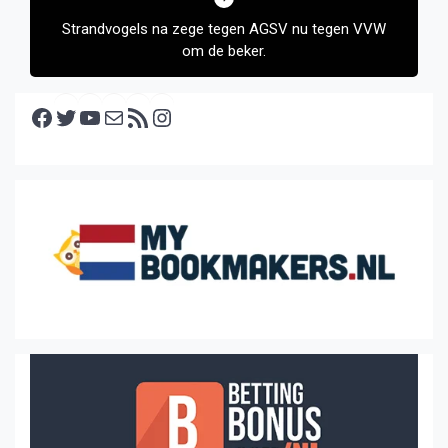
Strandvogels na zege tegen AGSV nu tegen VVW
om de beker.
Facebook
Twitter
YouTube
E-mail
RSS feed
Instagram