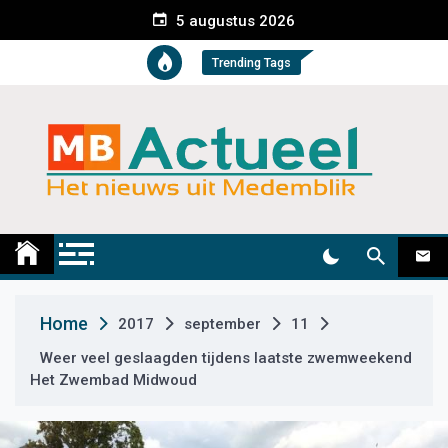
S
5 augustus 2026
k
i
Trending Tags
p
t
o
c
o
n
t
Medemblik Actueel
Wij zijn altijd actueel
e
n
t
Home
2017
september
11
Weer veel geslaagden tijdens laatste zwemweekend
Het Zwembad Midwoud