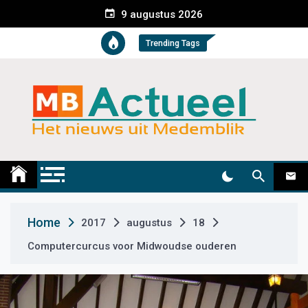
S
9 augustus 2026
k
i
Trending Tags
p
t
o
c
o
n
t
Medemblik Actueel
Wij zijn altijd actueel
e
n
t
Home
2017
augustus
18
Computercurcus voor Midwoudse ouderen