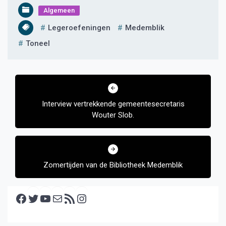
Algemeen
Legeroefeningen
Medemblik
Toneel
Bericht
navigatie
Interview vertrekkende gemeentesecretaris
Wouter Slob.
Zomertijden van de Bibliotheek Medemblik
Facebook
Twitter
YouTube
E-mail
RSS feed
Instagram