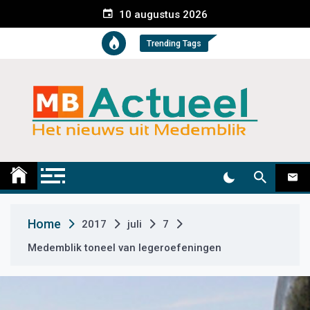
S
10 augustus 2026
k
i
Trending Tags
p
t
o
c
o
n
t
Medemblik Actueel
Wij zijn altijd actueel
e
n
t
Home
2017
juli
7
Medemblik toneel van legeroefeningen